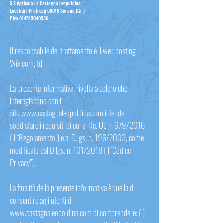
S.S.Agricola La Castagna Leopoldina
Località I Prati cap 58010 Sorano (Gr )
P.iva
014515040536
Il responsabile del trattamento è il web hosting
Wix.com,ltd.
La presente informativa, rivolta a coloro che
interagiscono con il
sito
www.castagnaleopoldina.com
intende
soddisfare i requisiti di cui al Re. UE n. 679/2016
(il “Regolamento”) e al D.lgs. n. 196/2003, come
modificato dal D.lgs. n. 101/2018 (il “Codice
Privacy”).
La finalità della presente informativa è quella di
consentire agli utenti di
www.castagnaleopoldina.com
di comprendere: (i)