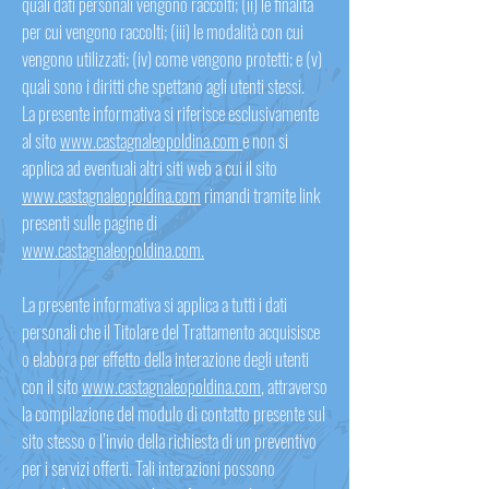
quali dati personali vengono raccolti; (ii) le finalità
per cui vengono raccolti; (iii) le modalità con cui
vengono utilizzati; (iv) come vengono protetti; e (v)
quali sono i diritti che spettano agli utenti stessi.
La presente informativa si riferisce esclusivamente
al sito
www.castagnaleopoldina.com
e non si
applica ad eventuali altri siti web a cui il sito
www.castagnaleopoldina.com
rimandi tramite link
presenti sulle pagine di
www.castagnaleopoldina.com.
La presente informativa si applica a tutti i dati
personali che il Titolare del Trattamento acquisisce
o elabora per effetto della interazione degli utenti
con il sito
www.castagnaleopoldina.com
, attraverso
la compilazione del modulo di contatto presente sul
sito stesso o l’invio della richiesta di un preventivo
per i servizi offerti. Tali interazioni possono