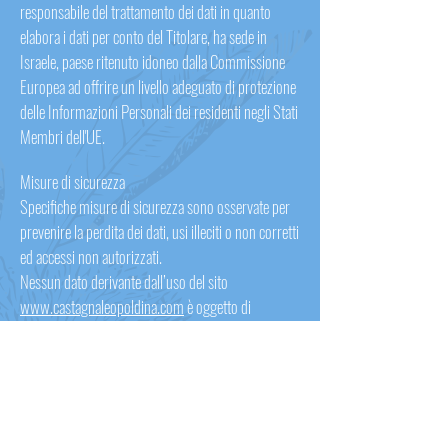
responsabile del trattamento dei dati in quanto
elabora i dati per conto del Titolare, ha sede in
Israele, paese ritenuto idoneo dalla Commissione
Europea ad offrire un livello adeguato di protezione
delle Informazioni Personali dei residenti negli Stati
Membri dell'UE.
Misure di sicurezza
Specifiche misure di sicurezza sono osservate per
prevenire la perdita dei dati, usi illeciti o non corretti
ed accessi non autorizzati.
Nessun dato derivante dall’uso del sito
www.castagnaleopoldina.com
è oggetto di
diffusione.
Oltre al Titolare, in alcuni casi, potrebbero avere
accesso ai dati categorie di incaricati coinvolti
nell’organizzazione del sito (personale
amministrativo, commerciale, marketing, legali,