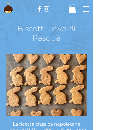
Biscotti-uovo di
Pasqua
La ricetta classica napoletana
prevede fritto e decori all'amarena.