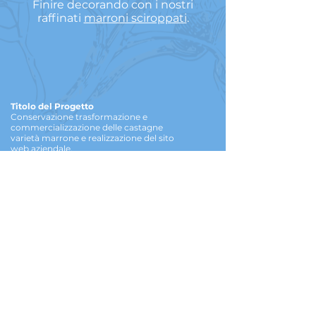
Finire decorando con i nostri
raffinati
marroni sciroppati
.
Titolo del Progetto
Conservazione trasformazione e
commercializzazione delle castagne
varietà marrone e realizzazione del sito
web aziendale.
La realizzazione del sito web ha come
obbiettivo la promozione di un territorio
da sempre a vocazione castanicola, ed in
particolare la valorizzazione del prodotto
aziendale: la pregiata varietà marrone ,
realizzando una filiera chiusa.
PSR
2014-2020
- Sottomisura 4.2.1 - GAL
F.A.R. Maremma “Investimenti nella
trasformazione, commercializzazione e/o
sviluppo dei prodotti agricoli”