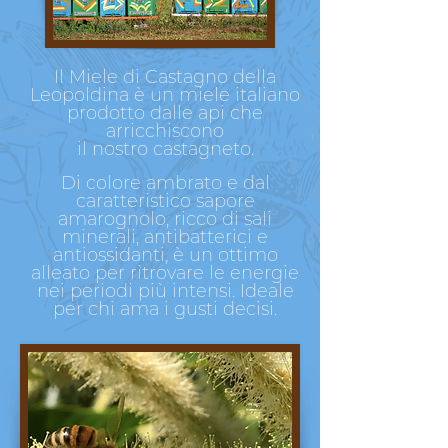
Il
Miele di Castagno della
Leopoldina è un miele italiano
prodotto dalle api che
arricchiscono
il nostro castagneto.
Di colore ambrato e dal
caratteristico sapore
amarognolo, ricco di sali
minerali, antibatterici e
antiossidanti, è un ottimo
alleato per ritrovare le energie
nei periodi più intensi. Ideale
per chi ama i gusti decisi.