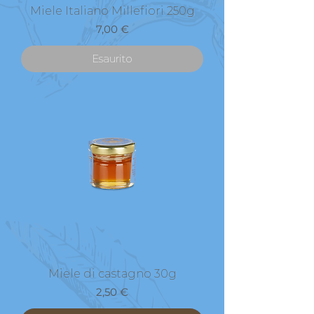
Miele Italiano Millefiori 250g
Prezzo
7,00 €
Esaurito
Miele di castagno 30g
Prezzo
2,50 €