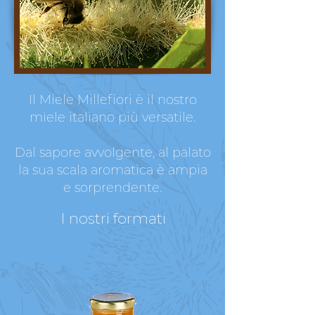
Il Miele Millefiori è il nostro
miele italiano più versatile.
Dal sapore avvolgente, al palato
la sua scala aromatica è ampia
e sorprendente.
I nostri formati