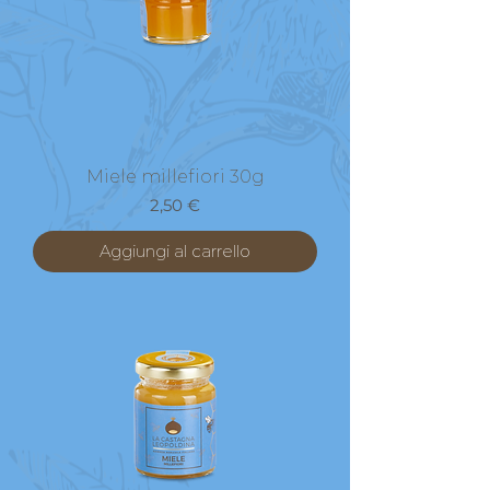
Miele millefiori 30g
Prezzo
2,50 €
Aggiungi al carrello